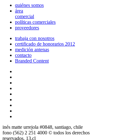
quiénes somos
área
comercial
políticas comerciales
proveedores
trabaja con nosotros
certificado de honorarios 2012
medición antenas
contacto
Branded Content
inés matte urrejola #0848, santiago, chile
fono (562) 2 251 4000 © todos los derechos
reservados. 13.cl