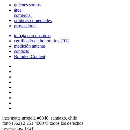
quiénes somos
área
comercial
políticas comerciales
proveedores
trabaja con nosotros
certificado de honorarios 2012
medición antenas
contacto
Branded Content
inés matte urrejola #0848, santiago, chile
fono (562) 2 251 4000 © todos los derechos
reservados. 13.cl