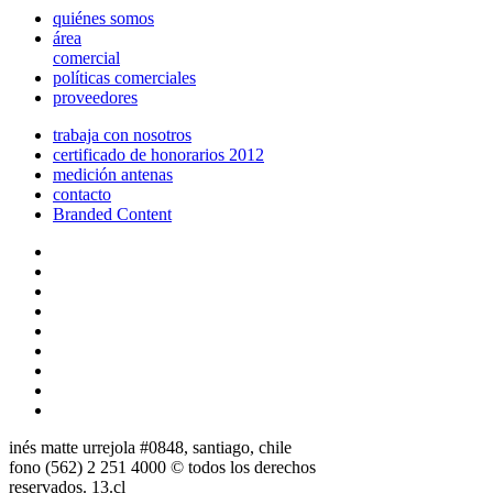
quiénes somos
área
comercial
políticas comerciales
proveedores
trabaja con nosotros
certificado de honorarios 2012
medición antenas
contacto
Branded Content
inés matte urrejola #0848, santiago, chile
fono (562) 2 251 4000 © todos los derechos
reservados. 13.cl