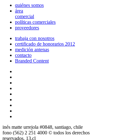
quiénes somos
área
comercial
políticas comerciales
proveedores
trabaja con nosotros
certificado de honorarios 2012
medición antenas
contacto
Branded Content
inés matte urrejola #0848, santiago, chile
fono (562) 2 251 4000 © todos los derechos
reservados. 13.cl