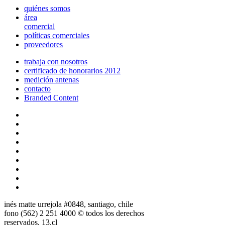
quiénes somos
área
comercial
políticas comerciales
proveedores
trabaja con nosotros
certificado de honorarios 2012
medición antenas
contacto
Branded Content
inés matte urrejola #0848, santiago, chile
fono (562) 2 251 4000 © todos los derechos
reservados. 13.cl