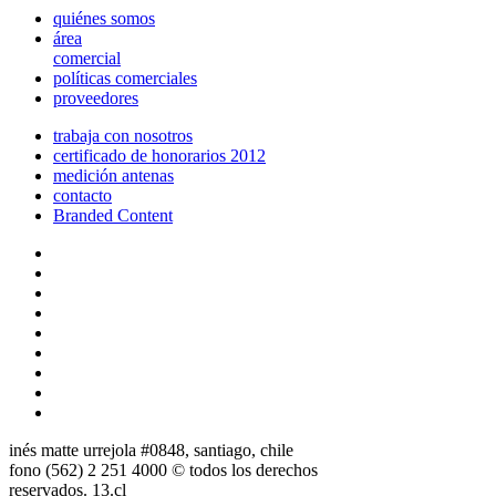
quiénes somos
área
comercial
políticas comerciales
proveedores
trabaja con nosotros
certificado de honorarios 2012
medición antenas
contacto
Branded Content
inés matte urrejola #0848, santiago, chile
fono (562) 2 251 4000 © todos los derechos
reservados. 13.cl