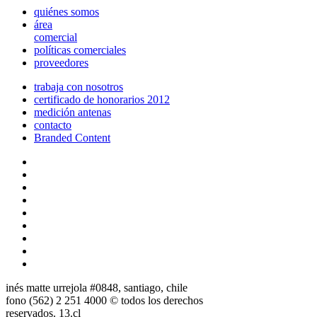
quiénes somos
área
comercial
políticas comerciales
proveedores
trabaja con nosotros
certificado de honorarios 2012
medición antenas
contacto
Branded Content
inés matte urrejola #0848, santiago, chile
fono (562) 2 251 4000 © todos los derechos
reservados. 13.cl