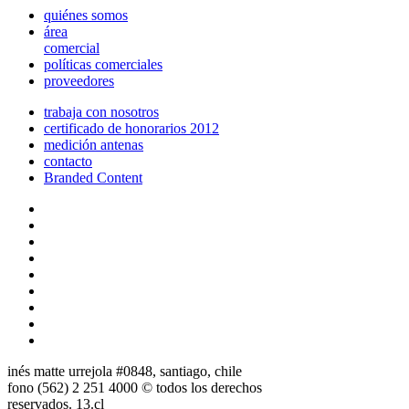
quiénes somos
área
comercial
políticas comerciales
proveedores
trabaja con nosotros
certificado de honorarios 2012
medición antenas
contacto
Branded Content
inés matte urrejola #0848, santiago, chile
fono (562) 2 251 4000 © todos los derechos
reservados. 13.cl