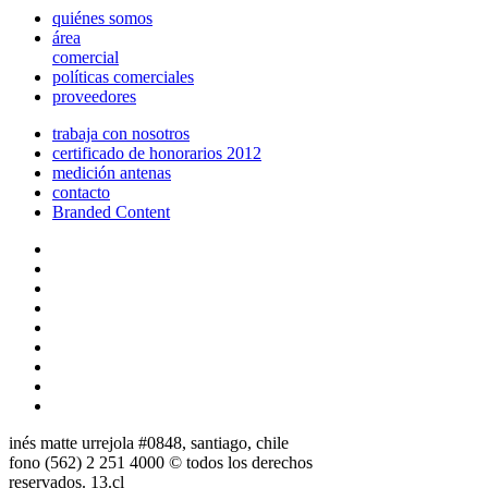
quiénes somos
área
comercial
políticas comerciales
proveedores
trabaja con nosotros
certificado de honorarios 2012
medición antenas
contacto
Branded Content
inés matte urrejola #0848, santiago, chile
fono (562) 2 251 4000 © todos los derechos
reservados. 13.cl