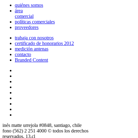
quiénes somos
área
comercial
políticas comerciales
proveedores
trabaja con nosotros
certificado de honorarios 2012
medición antenas
contacto
Branded Content
inés matte urrejola #0848, santiago, chile
fono (562) 2 251 4000 © todos los derechos
reservados. 13.cl