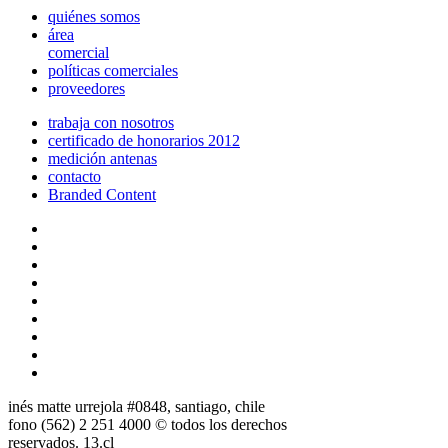
quiénes somos
área
comercial
políticas comerciales
proveedores
trabaja con nosotros
certificado de honorarios 2012
medición antenas
contacto
Branded Content
inés matte urrejola #0848, santiago, chile
fono (562) 2 251 4000 © todos los derechos
reservados. 13.cl