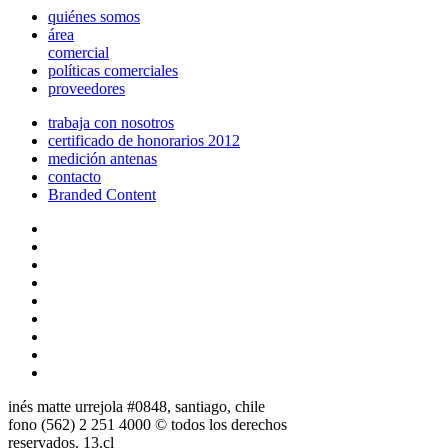
quiénes somos
área
comercial
políticas comerciales
proveedores
trabaja con nosotros
certificado de honorarios 2012
medición antenas
contacto
Branded Content
inés matte urrejola #0848, santiago, chile
fono (562) 2 251 4000 © todos los derechos
reservados. 13.cl