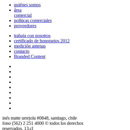
quiénes somos
área
comercial
políticas comerciales
proveedores
trabaja con nosotros
certificado de honorarios 2012
medición antenas
contacto
Branded Content
inés matte urrejola #0848, santiago, chile
fono (562) 2 251 4000 © todos los derechos
reservados. 13.cl