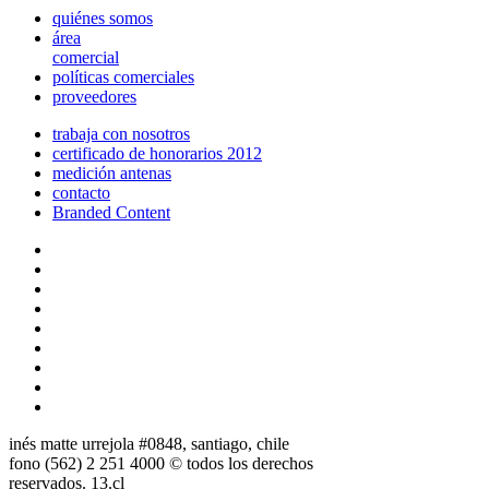
quiénes somos
área
comercial
políticas comerciales
proveedores
trabaja con nosotros
certificado de honorarios 2012
medición antenas
contacto
Branded Content
inés matte urrejola #0848, santiago, chile
fono (562) 2 251 4000 © todos los derechos
reservados. 13.cl