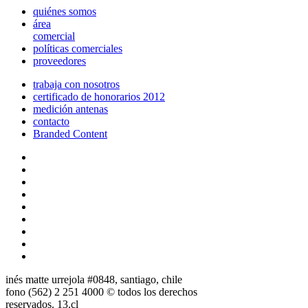
quiénes somos
área
comercial
políticas comerciales
proveedores
trabaja con nosotros
certificado de honorarios 2012
medición antenas
contacto
Branded Content
inés matte urrejola #0848, santiago, chile
fono (562) 2 251 4000 © todos los derechos
reservados. 13.cl