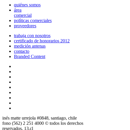
quiénes somos
área
comercial
políticas comerciales
proveedores
trabaja con nosotros
certificado de honorarios 2012
medición antenas
contacto
Branded Content
inés matte urrejola #0848, santiago, chile
fono (562) 2 251 4000 © todos los derechos
reservados. 13.cl