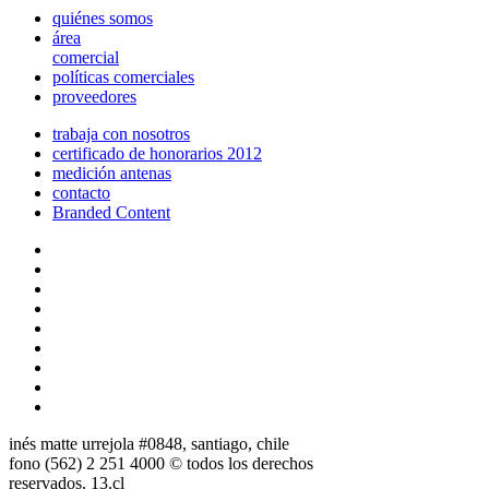
quiénes somos
área
comercial
políticas comerciales
proveedores
trabaja con nosotros
certificado de honorarios 2012
medición antenas
contacto
Branded Content
inés matte urrejola #0848, santiago, chile
fono (562) 2 251 4000 © todos los derechos
reservados. 13.cl