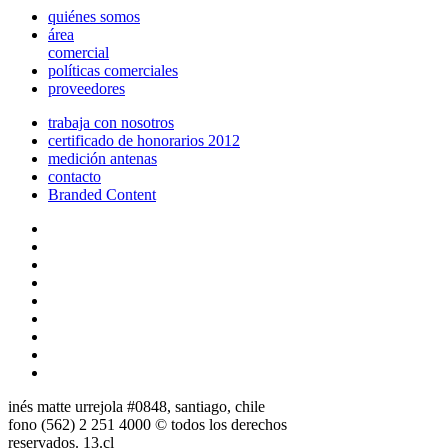
quiénes somos
área
comercial
políticas comerciales
proveedores
trabaja con nosotros
certificado de honorarios 2012
medición antenas
contacto
Branded Content
inés matte urrejola #0848, santiago, chile
fono (562) 2 251 4000 © todos los derechos
reservados. 13.cl