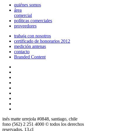
quiénes somos
área
comercial
políticas comerciales
proveedores
trabaja con nosotros
certificado de honorarios 2012
medición antenas
contacto
Branded Content
inés matte urrejola #0848, santiago, chile
fono (562) 2 251 4000 © todos los derechos
reservados. 13.cl