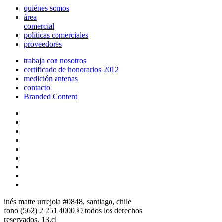
quiénes somos
área
comercial
políticas comerciales
proveedores
trabaja con nosotros
certificado de honorarios 2012
medición antenas
contacto
Branded Content
inés matte urrejola #0848, santiago, chile
fono (562) 2 251 4000 © todos los derechos
reservados. 13.cl