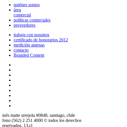
quiénes somos
área
comercial
políticas comerciales
proveedores
trabaja con nosotros
certificado de honorarios 2012
medición antenas
contacto
Branded Content
inés matte urrejola #0848, santiago, chile
fono (562) 2 251 4000 © todos los derechos
reservados. 13.cl