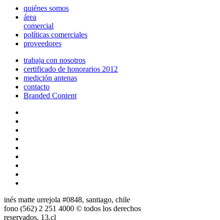
quiénes somos
área
comercial
políticas comerciales
proveedores
trabaja con nosotros
certificado de honorarios 2012
medición antenas
contacto
Branded Content
inés matte urrejola #0848, santiago, chile
fono (562) 2 251 4000 © todos los derechos
reservados. 13.cl