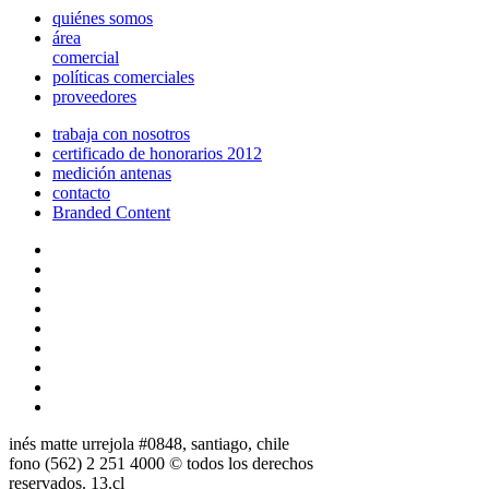
quiénes somos
área
comercial
políticas comerciales
proveedores
trabaja con nosotros
certificado de honorarios 2012
medición antenas
contacto
Branded Content
inés matte urrejola #0848, santiago, chile
fono (562) 2 251 4000 © todos los derechos
reservados. 13.cl