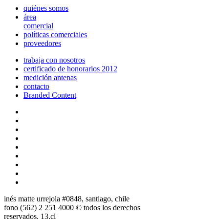
quiénes somos
área
comercial
políticas comerciales
proveedores
trabaja con nosotros
certificado de honorarios 2012
medición antenas
contacto
Branded Content
inés matte urrejola #0848, santiago, chile
fono (562) 2 251 4000 © todos los derechos
reservados. 13.cl