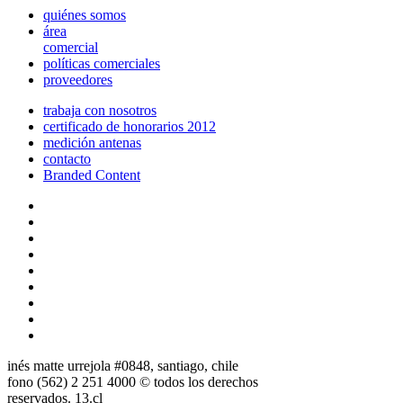
quiénes somos
área
comercial
políticas comerciales
proveedores
trabaja con nosotros
certificado de honorarios 2012
medición antenas
contacto
Branded Content
inés matte urrejola #0848, santiago, chile
fono (562) 2 251 4000 © todos los derechos
reservados. 13.cl