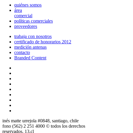
quiénes somos
área
comercial
políticas comerciales
proveedores
trabaja con nosotros
certificado de honorarios 2012
medición antenas
contacto
Branded Content
inés matte urrejola #0848, santiago, chile
fono (562) 2 251 4000 © todos los derechos
reservados. 13.cl