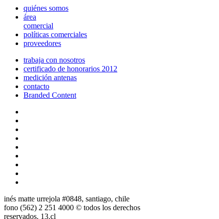
quiénes somos
área
comercial
políticas comerciales
proveedores
trabaja con nosotros
certificado de honorarios 2012
medición antenas
contacto
Branded Content
inés matte urrejola #0848, santiago, chile
fono (562) 2 251 4000 © todos los derechos
reservados. 13.cl