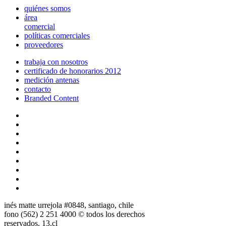
quiénes somos
área
comercial
políticas comerciales
proveedores
trabaja con nosotros
certificado de honorarios 2012
medición antenas
contacto
Branded Content
inés matte urrejola #0848, santiago, chile
fono (562) 2 251 4000 © todos los derechos
reservados. 13.cl