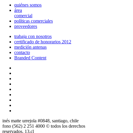
quiénes somos
área
comercial
políticas comerciales
proveedores
trabaja con nosotros
certificado de honorarios 2012
medición antenas
contacto
Branded Content
inés matte urrejola #0848, santiago, chile
fono (562) 2 251 4000 © todos los derechos
reservados. 13.cl