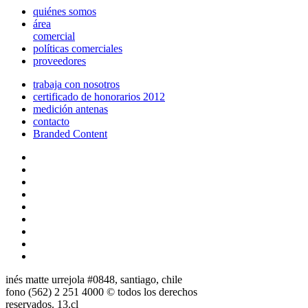
quiénes somos
área
comercial
políticas comerciales
proveedores
trabaja con nosotros
certificado de honorarios 2012
medición antenas
contacto
Branded Content
inés matte urrejola #0848, santiago, chile
fono (562) 2 251 4000 © todos los derechos
reservados. 13.cl