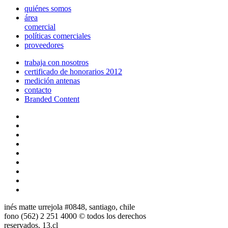
quiénes somos
área
comercial
políticas comerciales
proveedores
trabaja con nosotros
certificado de honorarios 2012
medición antenas
contacto
Branded Content
inés matte urrejola #0848, santiago, chile
fono (562) 2 251 4000 © todos los derechos
reservados. 13.cl