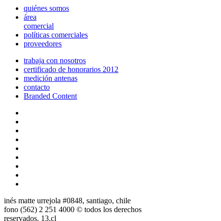
quiénes somos
área
comercial
políticas comerciales
proveedores
trabaja con nosotros
certificado de honorarios 2012
medición antenas
contacto
Branded Content
inés matte urrejola #0848, santiago, chile
fono (562) 2 251 4000 © todos los derechos
reservados. 13.cl