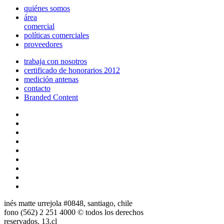
quiénes somos
área
comercial
políticas comerciales
proveedores
trabaja con nosotros
certificado de honorarios 2012
medición antenas
contacto
Branded Content
inés matte urrejola #0848, santiago, chile
fono (562) 2 251 4000 © todos los derechos
reservados. 13.cl