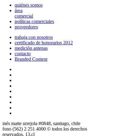
quiénes somos
área
comercial
políticas comerciales
proveedores
trabaja con nosotros
certificado de honorarios 2012
medición antenas
contacto
Branded Content
inés matte urrejola #0848, santiago, chile
fono (562) 2 251 4000 © todos los derechos
reservados. 13.cl