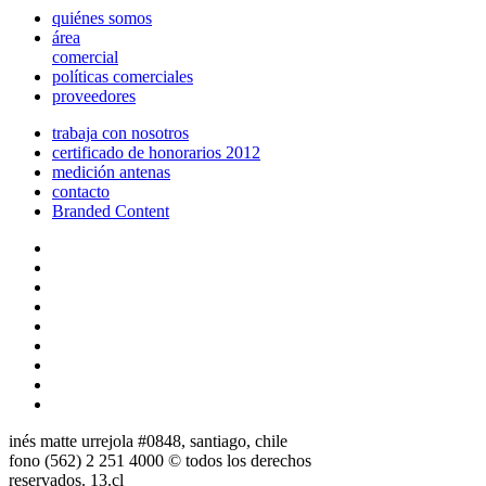
quiénes somos
área
comercial
políticas comerciales
proveedores
trabaja con nosotros
certificado de honorarios 2012
medición antenas
contacto
Branded Content
inés matte urrejola #0848, santiago, chile
fono (562) 2 251 4000 © todos los derechos
reservados. 13.cl