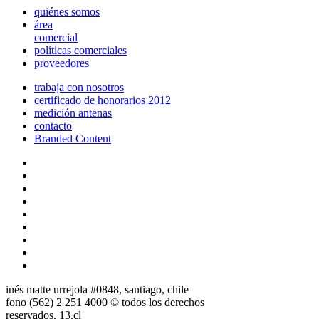
quiénes somos
área
comercial
políticas comerciales
proveedores
trabaja con nosotros
certificado de honorarios 2012
medición antenas
contacto
Branded Content
inés matte urrejola #0848, santiago, chile
fono (562) 2 251 4000 © todos los derechos
reservados. 13.cl