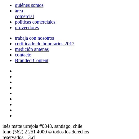
quiénes somos
área
comercial
políticas comerciales
proveedores
trabaja con nosotros
certificado de honorarios 2012
medición antenas
contacto
Branded Content
inés matte urrejola #0848, santiago, chile
fono (562) 2 251 4000 © todos los derechos
reservados. 13.cl