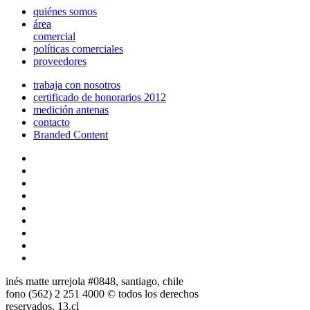
quiénes somos
área
comercial
políticas comerciales
proveedores
trabaja con nosotros
certificado de honorarios 2012
medición antenas
contacto
Branded Content
inés matte urrejola #0848, santiago, chile
fono (562) 2 251 4000 © todos los derechos
reservados. 13.cl