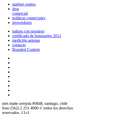
quiénes somos
área
comercial
políticas comerciales
proveedores
trabaja con nosotros
certificado de honorarios 2012
medición antenas
contacto
Branded Content
inés matte urrejola #0848, santiago, chile
fono (562) 2 251 4000 © todos los derechos
reservados. 13.cl