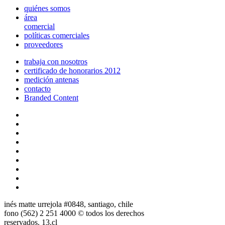
quiénes somos
área
comercial
políticas comerciales
proveedores
trabaja con nosotros
certificado de honorarios 2012
medición antenas
contacto
Branded Content
inés matte urrejola #0848, santiago, chile
fono (562) 2 251 4000 © todos los derechos
reservados. 13.cl