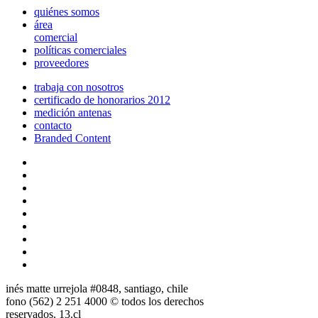
quiénes somos
área
comercial
políticas comerciales
proveedores
trabaja con nosotros
certificado de honorarios 2012
medición antenas
contacto
Branded Content
inés matte urrejola #0848, santiago, chile
fono (562) 2 251 4000 © todos los derechos
reservados. 13.cl