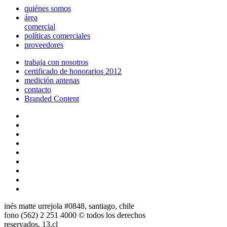
quiénes somos
área
comercial
políticas comerciales
proveedores
trabaja con nosotros
certificado de honorarios 2012
medición antenas
contacto
Branded Content
inés matte urrejola #0848, santiago, chile
fono (562) 2 251 4000 © todos los derechos
reservados. 13.cl