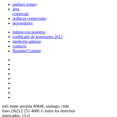
quiénes somos
área
comercial
políticas comerciales
proveedores
trabaja con nosotros
certificado de honorarios 2012
medición antenas
contacto
Branded Content
inés matte urrejola #0848, santiago, chile
fono (562) 2 251 4000 © todos los derechos
reservados. 13.cl