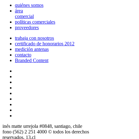
quiénes somos
área
comercial
políticas comerciales
proveedores
trabaja con nosotros
certificado de honorarios 2012
medición antenas
contacto
Branded Content
inés matte urrejola #0848, santiago, chile
fono (562) 2 251 4000 © todos los derechos
reservados. 13.cl