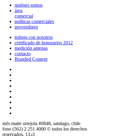
quiénes somos
área
comercial
políticas comerciales
proveedores
trabaja con nosotros
certificado de honorarios 2012
medición antenas
contacto
Branded Content
inés matte urrejola #0848, santiago, chile
fono (562) 2 251 4000 © todos los derechos
reservados. 13.cl