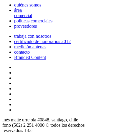
quiénes somos
área
comercial
políticas comerciales
proveedores
trabaja con nosotros
certificado de honorarios 2012
medición antenas
contacto
Branded Content
inés matte urrejola #0848, santiago, chile
fono (562) 2 251 4000 © todos los derechos
reservados. 13.cl