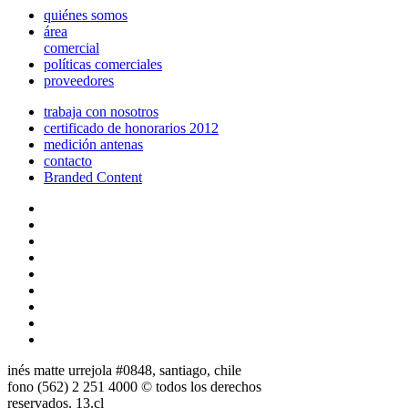
quiénes somos
área
comercial
políticas comerciales
proveedores
trabaja con nosotros
certificado de honorarios 2012
medición antenas
contacto
Branded Content
inés matte urrejola #0848, santiago, chile
fono (562) 2 251 4000 © todos los derechos
reservados. 13.cl