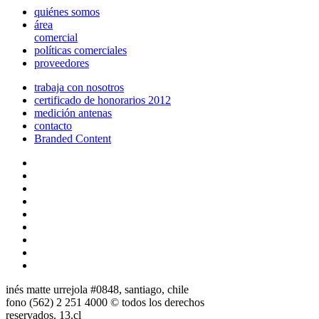
quiénes somos
área
comercial
políticas comerciales
proveedores
trabaja con nosotros
certificado de honorarios 2012
medición antenas
contacto
Branded Content
inés matte urrejola #0848, santiago, chile
fono (562) 2 251 4000 © todos los derechos
reservados. 13.cl