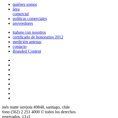
quiénes somos
área
comercial
políticas comerciales
proveedores
trabaja con nosotros
certificado de honorarios 2012
medición antenas
contacto
Branded Content
inés matte urrejola #0848, santiago, chile
fono (562) 2 251 4000 © todos los derechos
reservados. 13.cl