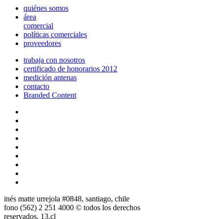
quiénes somos
área
comercial
políticas comerciales
proveedores
trabaja con nosotros
certificado de honorarios 2012
medición antenas
contacto
Branded Content
inés matte urrejola #0848, santiago, chile
fono (562) 2 251 4000 © todos los derechos
reservados. 13.cl